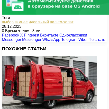
Теги
выбор
зимнее
идеальный
пальто-халат
28.12.2023
0
Время чтения: 3 мин.
Facebook
X
Pinterest
Вконтакте
Одноклассники
Messenger
Messenger
WhatsApp
Telegram
Viber
Печатать
ПОХОЖИЕ СТАТЬИ