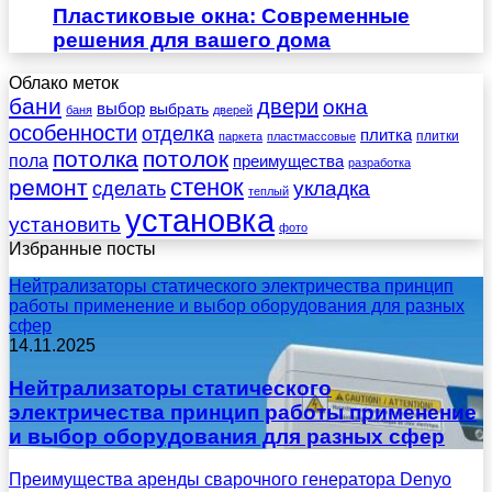
Пластиковые окна: Современные
решения для вашего дома
Облако меток
бани
двери
окна
выбор
выбрать
баня
дверей
особенности
отделка
плитка
плитки
паркета
пластмассовые
потолка
потолок
пола
преимущества
разработка
стенок
ремонт
укладка
сделать
теплый
установка
установить
фото
Избранные посты
Нейтрализаторы статического электричества принцип
работы применение и выбор оборудования для разных
сфер
14.11.2025
Нейтрализаторы статического
электричества принцип работы применение
и выбор оборудования для разных сфер
Преимущества аренды сварочного генератора Denyo