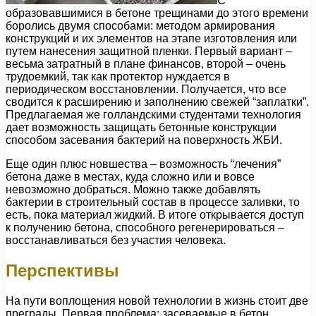
С
образовавшимися в бетоне трещинами до этого времени
боролись двумя способами: методом армирования
конструкций и их элементов на этапе изготовления или
путем нанесения защитной пленки. Первый вариант –
весьма затратный в плане финансов, второй – очень
трудоемкий, так как протектор нуждается в
периодическом восстановлении. Получается, что все
сводится к расширению и заполнению свежей “заплатки”.
Предлагаемая же голландскими студентами технология
дает возможность защищать бетонные конструкции
способом засевания бактерий на поверхность ЖБИ.
Еще один плюс новшества – возможность “лечения”
бетона даже в местах, куда сложно или и вовсе
невозможно добраться. Можно также добавлять
бактерии в строительный состав в процессе заливки, то
есть, пока материал жидкий. В итоге открывается доступ
к получению бетона, способного регенерироваться –
восстанавливаться без участия человека.
Перспективы
На пути воплощения новой технологии в жизнь стоит две
преграды. Первая проблема: засеваемые в бетон