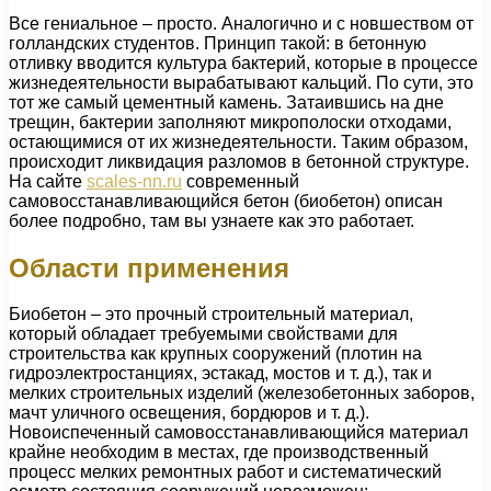
Все гениальное – просто. Аналогично и с новшеством от
голландских студентов. Принцип такой: в бетонную
отливку вводится культура бактерий, которые в процессе
жизнедеятельности вырабатывают кальций. По сути, это
тот же самый цементный камень. Затаившись на дне
трещин, бактерии заполняют микрополоски отходами,
остающимися от их жизнедеятельности. Таким образом,
происходит ликвидация разломов в бетонной структуре.
На сайте
scales-nn.ru
современный
самовосстанавливающийся бетон (биобетон) описан
более подробно, там вы узнаете как это работает.
Области применения
Биобетон – это прочный строительный материал,
который обладает требуемыми свойствами для
строительства как крупных сооружений (плотин на
гидроэлектростанциях, эстакад, мостов и т. д.), так и
мелких строительных изделий (железобетонных заборов,
мачт уличного освещения, бордюров и т. д.).
Новоиспеченный самовосстанавливающийся материал
крайне необходим в местах, где производственный
процесс мелких ремонтных работ и систематический