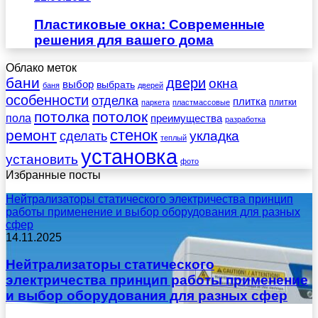
Пластиковые окна: Современные
решения для вашего дома
Облако меток
бани
двери
окна
выбор
выбрать
баня
дверей
особенности
отделка
плитка
плитки
паркета
пластмассовые
потолка
потолок
пола
преимущества
разработка
стенок
ремонт
укладка
сделать
теплый
установка
установить
фото
Избранные посты
Нейтрализаторы статического электричества принцип
работы применение и выбор оборудования для разных
сфер
14.11.2025
Нейтрализаторы статического
электричества принцип работы применение
и выбор оборудования для разных сфер