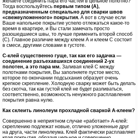
желаете соединить пара его частей в цельное полотно?
Тогда воспользуйтесь
первым типом (А),
предназначенным специально для сварки швов
«свежеуложенного» покрытия.
А вот в случае если
Ваше напольное покрытие успело отлежаться какое-то
время в квартире, и Вы стали замечать просто
разошедшиеся швы, то лучше применить второй способ
(С). Главное различие между клеем А и клеем С состоит
в смеси, другими словами в густоте.
С-клей существенно гуще, так как его задачка —
соединение разъехавшихся соединений 2-ух
полотен, а это пара мм.
Заливая клей С между
полотнами покрытия, Вы заполняете пустое место,
которое по окончании подсыхания образует очень
крепкое скрепление. Холодную сварку может быть делать
без скотча, так как густой клей не будет разливаться,
соответственно, возможность ненужного расплавления
покрытия равна нулю.
Как склеить линолеум прохладной сваркой А-клеем?
Совершенно в неприятном случае «работает» А-клей:
скреплению подлежат новые, отлично уложенные друг
на друга, части линолеума. Клей фактически расплавляет
края покрытия, образуя цельное и совершенно