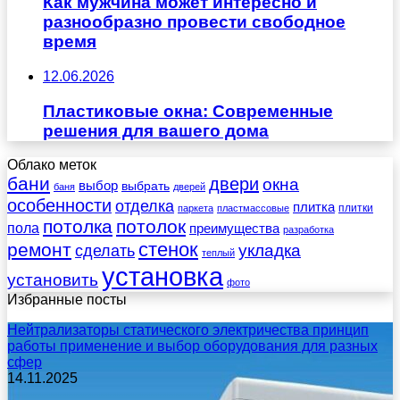
Как мужчина может интересно и
разнообразно провести свободное
время
12.06.2026
Пластиковые окна: Современные
решения для вашего дома
Облако меток
бани
двери
окна
выбор
выбрать
баня
дверей
особенности
отделка
плитка
плитки
паркета
пластмассовые
потолка
потолок
пола
преимущества
разработка
стенок
ремонт
укладка
сделать
теплый
установка
установить
фото
Избранные посты
Нейтрализаторы статического электричества принцип
работы применение и выбор оборудования для разных
сфер
14.11.2025