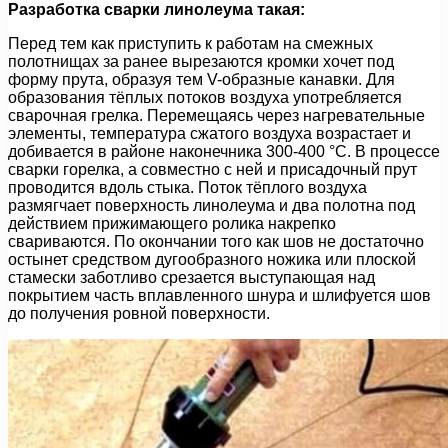
Разработка сварки линолеума такая:
Перед тем как приступить к работам на смежных
полотнищах за ранее вырезаются кромки хочет под
форму прута, образуя тем V-образные канавки. Для
образования тёплых потоков воздуха употребляется
сварочная грелка. Перемещаясь через нагревательные
элементы, температура сжатого воздуха возрастает и
добивается в районе наконечника 300-400 °С. В процессе
сварки горелка, а совместно с ней и присадочный прут
проводится вдоль стыка. Поток тёплого воздуха
размягчает поверхность линолеума и два полотна под
действием прижимающего ролика накрепко
свариваются. По окончании того как шов не достаточно
остынет средством дугообразного ножика или плоской
стамески заботливо срезается выступающая над
покрытием часть вплавленного шнура и шлифуется шов
до получения ровной поверхности.