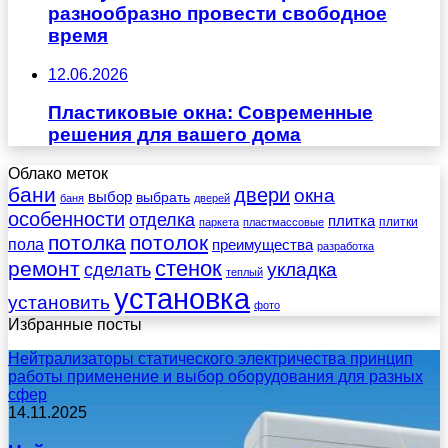
разнообразно провести свободное
время
12.06.2026
Пластиковые окна: Современные
решения для вашего дома
Облако меток
бани
двери
окна
выбор
выбрать
баня
дверей
особенности
отделка
плитка
плитки
паркета
пластмассовые
потолка
потолок
пола
преимущества
разработка
стенок
ремонт
укладка
сделать
теплый
установка
установить
фото
Избранные посты
Нейтрализаторы статического электричества принцип
работы применение и выбор оборудования для разных
сфер
14.11.2025