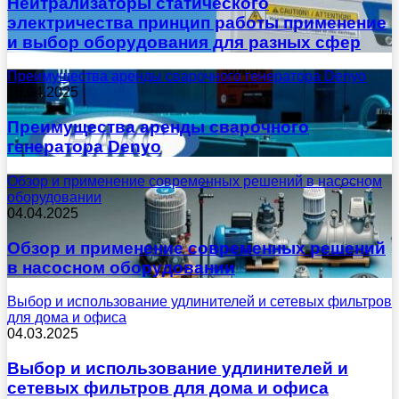
Нейтрализаторы статического
электричества принцип работы применение
и выбор оборудования для разных сфер
Преимущества аренды сварочного генератора Denyo
18.04.2025
Преимущества аренды сварочного
генератора Denyo
Обзор и применение современных решений в насосном
оборудовании
04.04.2025
Обзор и применение современных решений
в насосном оборудовании
Выбор и использование удлинителей и сетевых фильтров
для дома и офиса
04.03.2025
Выбор и использование удлинителей и
сетевых фильтров для дома и офиса