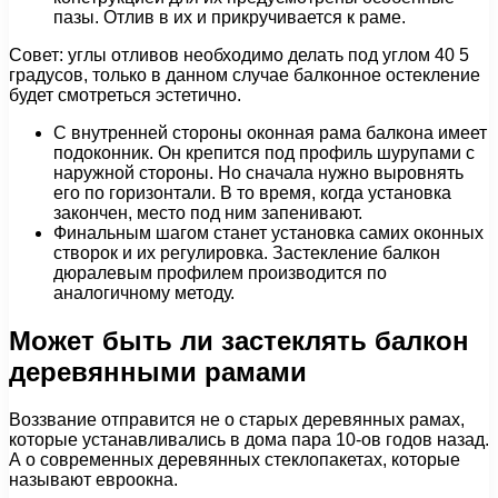
пазы. Отлив в их и прикручивается к раме.
Совет: углы отливов необходимо делать под углом 40 5
градусов, только в данном случае балконное остекление
будет смотреться эстетично.
С внутренней стороны оконная рама балкона имеет
подоконник. Он крепится под профиль шурупами с
наружной стороны. Но сначала нужно выровнять
его по горизонтали. В то время, когда установка
закончен, место под ним запенивают.
Финальным шагом станет установка самих оконных
створок и их регулировка. Застекление балкон
дюралевым профилем производится по
аналогичному методу.
Может быть ли застеклять балкон
деревянными рамами
Воззвание отправится не о старых деревянных рамах,
которые устанавливались в дома пара 10-ов годов назад.
А о современных деревянных стеклопакетах, которые
называют евроокна.