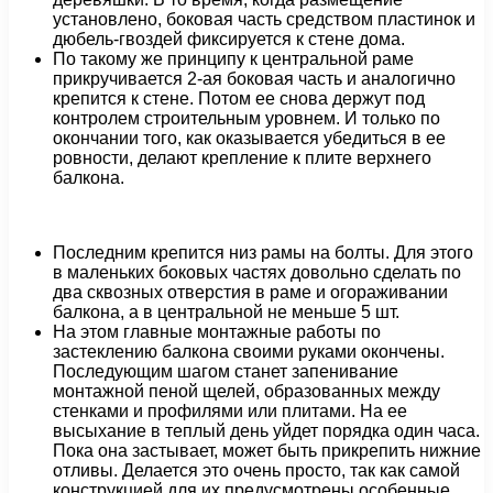
установлено, боковая часть средством пластинок и
дюбель-гвоздей фиксируется к стене дома.
По такому же принципу к центральной раме
прикручивается 2-ая боковая часть и аналогично
крепится к стене. Потом ее снова держут под
контролем строительным уровнем. И только по
окончании того, как оказывается убедиться в ее
ровности, делают крепление к плите верхнего
балкона.
Последним крепится низ рамы на болты. Для этого
в маленьких боковых частях довольно сделать по
два сквозных отверстия в раме и огораживании
балкона, а в центральной не меньше 5 шт.
На этом главные монтажные работы по
застеклению балкона своими руками окончены.
Последующим шагом станет запенивание
монтажной пеной щелей, образованных между
стенками и профилями или плитами. На ее
высыхание в теплый день уйдет порядка один часа.
Пока она застывает, может быть прикрепить нижние
отливы. Делается это очень просто, так как самой
конструкцией для их предусмотрены особенные