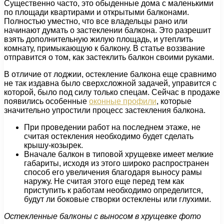
Существенно часто, это обыденные дома с маленькими
по площади квартирами и открытыми балконами.
Полностью уместно, что все владельцы рано или
начинают думать о застеклении балкона. Это разрешит
взять дополнительную жилую площадь, и утеплить
комнату, примыкающую к балкону. В статье воззвание
отправится о том, как застеклить балкон своими руками.
В отличие от лоджии, остекление балкона еще сравнимо
не так издавна было сверхсложной задачей, управится с
которой, было под силу только спецам. Сейчас в продаже
появились особенные
оконные профили
, которые
значительно упростили процесс застекления балкона.
При проведении работ на последнем этаже, не
считая остекления необходимо будет сделать
крышу-козырек.
Вначале балкон в типовой хрущевке имеет мелкие
габариты, исходя из этого широко распространен
способ его увеличения благодаря выносу рамы
наружу. Не считая этого еще перед тем как
приступить к работам необходимо определится,
будут ли боковые створки остеклены или глухими.
Остекленные балконы с выносом в хрущевке фото