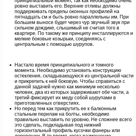
принципиальный момент, так как необходимо очень
ровно выставить его. Верхние отливы должны
поддерживать пределы оконных профилей на
пятнадцать см и быть ровно параллельны им. При
большем выносе будет через чур звучный звук при
сильном дождике, слышимый не считая того в
квартире. По такому же принципу инсталлируются и
мелкие боковые козырьки, соединяясь с
центральным с помощью шурупов.
Настало время принципиального и томного
момента. Необходимо установить конструкцию
остекления, складывающуюся из центральной части
и прикрепить к ней боковую. Чтобы справиться с
данной задачей нужно как минимум несколько
человек, два из которых задерживают обе части, а
третий фиксирует их меду собой шурупами в
приготовленных отверстиях.
Но перед тем как прикрутить ее к балконным
стальным перилам на болты, необходимо
правильно выставить по уровню. Не сложнее всего
это сделать, подкладывая под нижний
горизонтальный профиль кусочки фанеры или
деревяшки. В то время, когда размещение