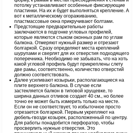
потолку устанавливают особенные фиксирующие
пластинки. На их и будет выполняться крепление. А
вот к металлическому огораживанию,
пластмассовые окна прикручивают болтами.
Предстоящие предварительные работы
заключаются в подгонке угловых профилей,
которые являются стыком оконных рам по углам
балкона. Отмеряют нужный размер и отрезают
болгаркой. Сразу определяют места креплений
шурупами и сверлят для их отверстия подходящего
поперечника. Необходимо не забывать, что на хоть
какой угловой профиль будут прикреплены слету
две рамы, соответственно, количество отверстий
должно соответствовать.
Далее усиливают козырьки, располагающиеся на
плите верхнего балкона. В случае если
застекляется балкон в типовой хрущевке, то
ширина данных отливов создает 40 см., но более
точно ее может быть измерить только на месте.
Если он не соответствует, то избыточное просто
отрезается болгаркой. Первым укрепляют на
дюбель-гвозди козырек, расположенный по центру.
Для работы понадобится перфоратор, чтобы
просверлить нужные отверстия. Это