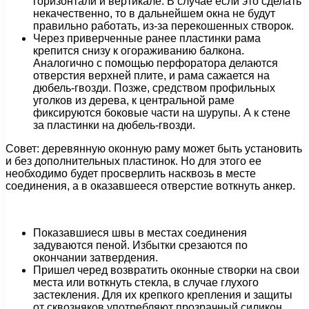
горизонтали и вертикале. В случае если это сделать
некачественно, то в дальнейшем окна не будут
правильно работать, из-за перекошенных створок.
Через приверченные ранее пластинки рама
крепится снизу к огораживанию балкона.
Аналогично с помощью перфоратора делаются
отверстия верхней плите, и рама сажается на
дюбель-гвозди. Позже, средством профильных
уголков из дерева, к центральной раме
фиксируются боковые части на шурупы. А к стене
за пластинки на дюбель-гвозди.
Совет: деревянную оконную раму может быть установить
и без дополнительных пластинок. Но для этого ее
необходимо будет просверлить насквозь в месте
соединения, а в оказавшееся отверстие воткнуть анкер.
Показавшиеся швы в местах соединения
задуваются пеной. Избытки срезаются по
окончании затвердения.
Пришел черед возвратить оконные створки на свои
места или воткнуть стекла, в случае глухого
застекления. Для их крепкого крепления и защиты
от сквозняков употребляют прозрачный силикон.