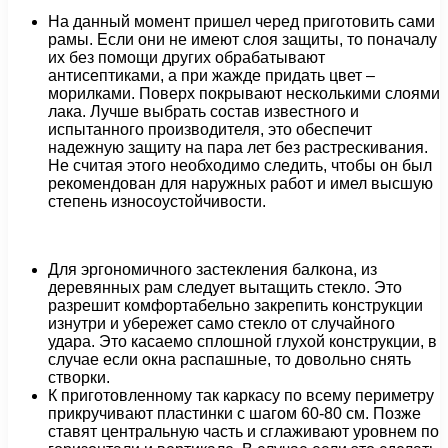
На данный момент пришел черед приготовить сами
рамы. Если они не имеют слоя защиты, то поначалу
их без помощи других обрабатывают
антисептиками, а при жажде придать цвет –
морилками. Поверх покрывают несколькими слоями
лака. Лучше выбрать состав известного и
испытанного производителя, это обеспечит
надежную защиту на пара лет без растрескивания.
Не считая этого необходимо следить, чтобы он был
рекомендован для наружных работ и имел высшую
степень износоустойчивости.
Для эргономичного застекления балкона, из
деревянных рам следует вытащить стекло. Это
разрешит комфортабельно закрепить конструкции
изнутри и убережет само стекло от случайного
удара. Это касаемо сплошной глухой конструкции, в
случае если окна распашные, то довольно снять
створки.
К приготовленному так каркасу по всему периметру
прикручивают пластинки с шагом 60-80 см. Позже
ставят центральную часть и сглаживают уровнем по