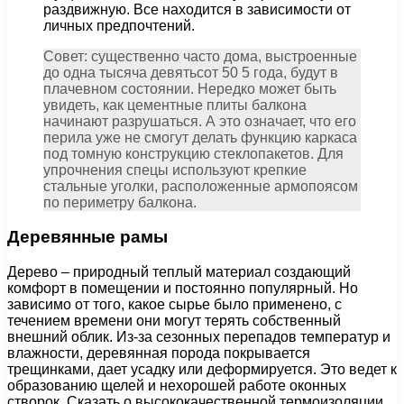
раздвижную. Все находится в зависимости от
личных предпочтений.
Совет: существенно часто дома, выстроенные
до одна тысяча девятьсот 50 5 года, будут в
плачевном состоянии. Нередко может быть
увидеть, как цементные плиты балкона
начинают разрушаться. А это означает, что его
перила уже не смогут делать функцию каркаса
под томную конструкцию стеклопакетов. Для
упрочнения спецы используют крепкие
стальные уголки, расположенные армопоясом
по периметру балкона.
Деревянные рамы
Дерево – природный теплый материал создающий
комфорт в помещении и постоянно популярный. Но
зависимо от того, какое сырье было применено, с
течением времени они могут терять собственный
внешний облик. Из-за сезонных перепадов температур и
влажности, деревянная порода покрывается
трещинками, дает усадку или деформируется. Это ведет к
образованию щелей и нехорошей работе оконных
створок. Сказать о высококачественной термоизоляции