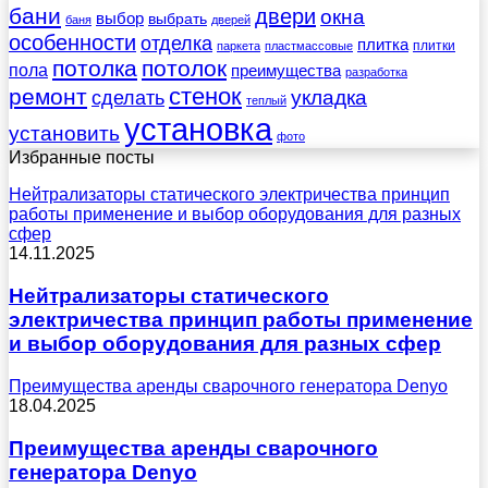
бани
двери
окна
выбор
выбрать
баня
дверей
особенности
отделка
плитка
плитки
паркета
пластмассовые
потолка
потолок
пола
преимущества
разработка
стенок
ремонт
укладка
сделать
теплый
установка
установить
фото
Избранные посты
Нейтрализаторы статического электричества принцип
работы применение и выбор оборудования для разных
сфер
14.11.2025
Нейтрализаторы статического
электричества принцип работы применение
и выбор оборудования для разных сфер
Преимущества аренды сварочного генератора Denyo
18.04.2025
Преимущества аренды сварочного
генератора Denyo