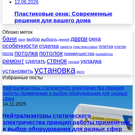
12.06.2026
Пластиковые окна: Современные
решения для вашего дома
Облако меток
бани
двери
окна
выбор
выбрать
баня
дверей
особенности
отделка
плитка
плитки
паркета
пластмассовые
потолка
потолок
пола
преимущества
разработка
стенок
ремонт
укладка
сделать
теплый
установка
установить
фото
Избранные посты
Нейтрализаторы статического электричества принцип
работы применение и выбор оборудования для разных
сфер
14.11.2025
Нейтрализаторы статического
электричества принцип работы применение
и выбор оборудования для разных сфер