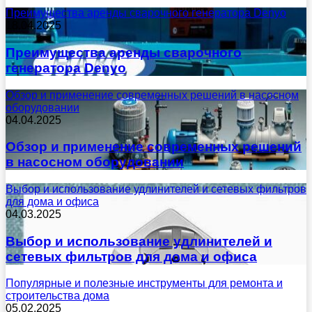
Преимущества аренды сварочного генератора Denyo
18.04.2025
Преимущества аренды сварочного
генератора Denyo
Обзор и применение современных решений в насосном
оборудовании
04.04.2025
Обзор и применение современных решений
в насосном оборудовании
Выбор и использование удлинителей и сетевых фильтров
для дома и офиса
04.03.2025
Выбор и использование удлинителей и
сетевых фильтров для дома и офиса
Популярные и полезные инструменты для ремонта и
строительства дома
05.02.2025