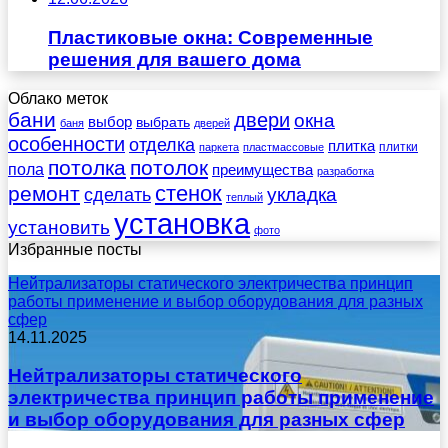
Пластиковые окна: Современные
решения для вашего дома
Облако меток
бани
двери
окна
выбор
выбрать
баня
дверей
особенности
отделка
плитка
плитки
паркета
пластмассовые
потолка
потолок
пола
преимущества
разработка
стенок
ремонт
укладка
сделать
теплый
установка
установить
фото
Избранные посты
Нейтрализаторы статического электричества принцип
работы применение и выбор оборудования для разных
сфер
14.11.2025
Нейтрализаторы статического
электричества принцип работы применение
и выбор оборудования для разных сфер