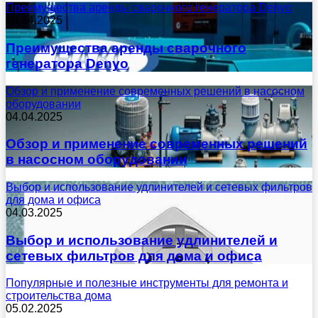
Преимущества аренды сварочного генератора Denyo
18.04.2025
Преимущества аренды сварочного
генератора Denyo
Обзор и применение современных решений в насосном
оборудовании
04.04.2025
Обзор и применение современных решений
в насосном оборудовании
Выбор и использование удлинителей и сетевых фильтров
для дома и офиса
04.03.2025
Выбор и использование удлинителей и
сетевых фильтров для дома и офиса
Популярные и полезные инструменты для ремонта и
строительства дома
05.02.2025