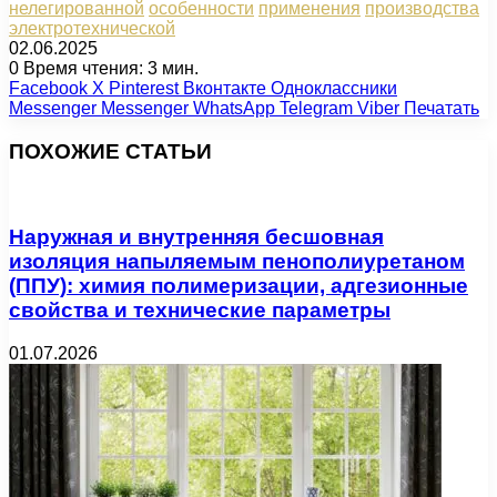
нелегированной
особенности
применения
производства
электротехнической
02.06.2025
0
Время чтения: 3 мин.
Facebook
X
Pinterest
Вконтакте
Одноклассники
Messenger
Messenger
WhatsApp
Telegram
Viber
Печатать
ПОХОЖИЕ СТАТЬИ
Наружная и внутренняя бесшовная
изоляция напыляемым пенополиуретаном
(ППУ): химия полимеризации, адгезионные
свойства и технические параметры
01.07.2026