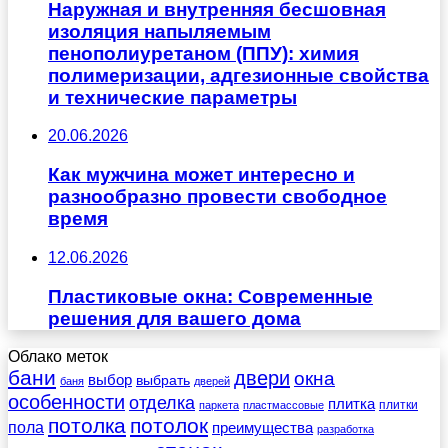
Наружная и внутренняя бесшовная
изоляция напыляемым
пенополиуретаном (ППУ): химия
полимеризации, адгезионные свойства
и технические параметры
20.06.2026
Как мужчина может интересно и
разнообразно провести свободное
время
12.06.2026
Пластиковые окна: Современные
решения для вашего дома
Облако меток
бани
двери
окна
выбор
выбрать
баня
дверей
особенности
отделка
плитка
плитки
паркета
пластмассовые
потолка
потолок
пола
преимущества
разработка