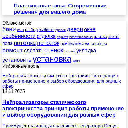
Пластиковые окна: Современные
решения для вашего дома
Облако меток
бани
двери
окна
выбор
выбрать
баня
дверей
особенности
отделка
плитка
плитки
паркета
пластмассовые
потолка
потолок
пола
преимущества
разработка
стенок
ремонт
укладка
сделать
теплый
установка
установить
фото
Избранные посты
Нейтрализаторы статического электричества принцип
работы применение и выбор оборудования для разных
сфер
14.11.2025
Нейтрализаторы статического
электричества принцип работы применение
и выбор оборудования для разных сфер
Преимущества аренды сварочного генератора Denyo