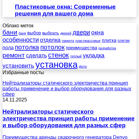
Пластиковые окна: Современные
решения для вашего дома
Облако меток
бани
двери
окна
выбор
выбрать
баня
дверей
особенности
отделка
плитка
плитки
паркета
пластмассовые
потолка
потолок
пола
преимущества
разработка
стенок
ремонт
укладка
сделать
теплый
установка
установить
фото
Избранные посты
Нейтрализаторы статического электричества принцип
работы применение и выбор оборудования для разных
сфер
14.11.2025
Нейтрализаторы статического
электричества принцип работы применение
и выбор оборудования для разных сфер
Преимущества аренды сварочного генератора Denyo