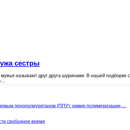
ужа сестры
и, мужья называют друг друга шуринами. В нашей подборке
ер…
яемым пенополиуретаном (ППУ): химия полимеризации,…
сти свободное время