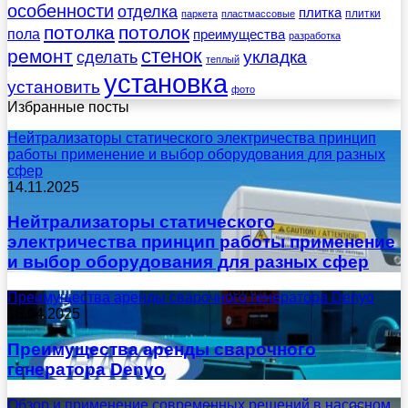
особенности
отделка
плитка
плитки
паркета
пластмассовые
потолка
потолок
пола
преимущества
разработка
стенок
ремонт
укладка
сделать
теплый
установка
установить
фото
Избранные посты
Нейтрализаторы статического электричества принцип
работы применение и выбор оборудования для разных
сфер
14.11.2025
Нейтрализаторы статического
электричества принцип работы применение
и выбор оборудования для разных сфер
Преимущества аренды сварочного генератора Denyo
18.04.2025
Преимущества аренды сварочного
генератора Denyo
Обзор и применение современных решений в насосном