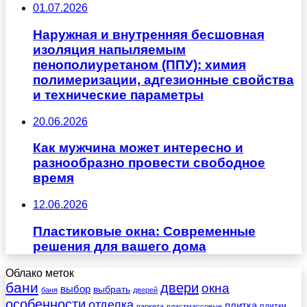
01.07.2026
Наружная и внутренняя бесшовная
изоляция напыляемым
пенополиуретаном (ППУ): химия
полимеризации, адгезионные свойства
и технические параметры
20.06.2026
Как мужчина может интересно и
разнообразно провести свободное
время
12.06.2026
Пластиковые окна: Современные
решения для вашего дома
Облако меток
бани
двери
окна
выбор
выбрать
баня
дверей
особенности
отделка
плитка
плитки
паркета
пластмассовые