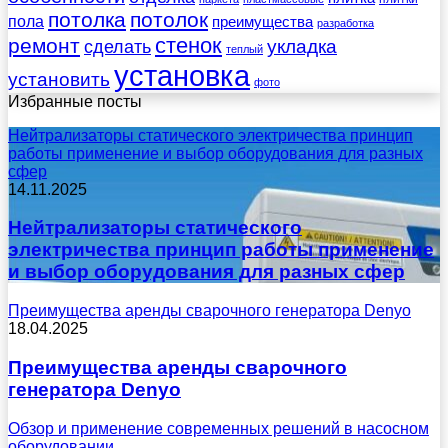
потолка
потолок
пола
преимущества
разработка
стенок
ремонт
укладка
сделать
теплый
установка
установить
фото
Избранные посты
Нейтрализаторы статического электричества принцип
работы применение и выбор оборудования для разных
сфер
14.11.2025
Нейтрализаторы статического
электричества принцип работы применение
и выбор оборудования для разных сфер
Преимущества аренды сварочного генератора Denyo
18.04.2025
Преимущества аренды сварочного
генератора Denyo
Обзор и применение современных решений в насосном
оборудовании