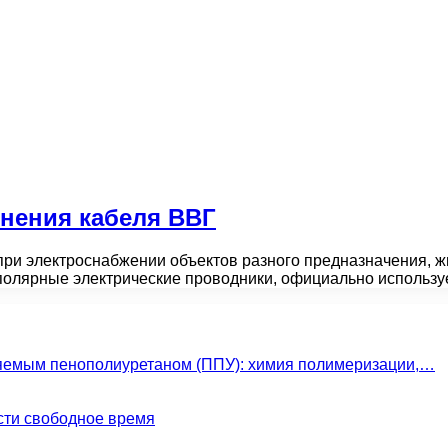
енения кабеля ВВГ
 при электроснабжении объектов разного предназначения,
полярные электрические проводники, официально использ
яемым пенополиуретаном (ППУ): химия полимеризации,…
сти свободное время