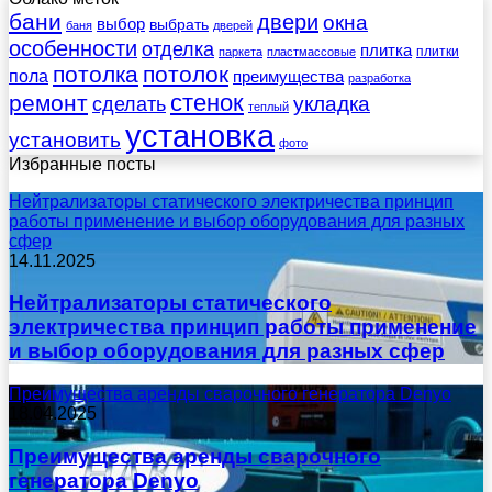
бани
двери
окна
выбор
выбрать
баня
дверей
особенности
отделка
плитка
плитки
паркета
пластмассовые
потолка
потолок
пола
преимущества
разработка
стенок
ремонт
укладка
сделать
теплый
установка
установить
фото
Избранные посты
Нейтрализаторы статического электричества принцип
работы применение и выбор оборудования для разных
сфер
14.11.2025
Нейтрализаторы статического
электричества принцип работы применение
и выбор оборудования для разных сфер
Преимущества аренды сварочного генератора Denyo
18.04.2025
Преимущества аренды сварочного
генератора Denyo