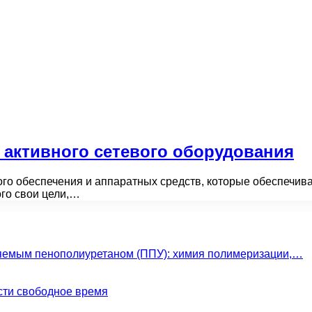
 активного сетевого оборудования
го обеспечения и аппаратных средств, которые обеспечива
ого свои цели,…
яемым пенополиуретаном (ППУ): химия полимеризации,…
сти свободное время