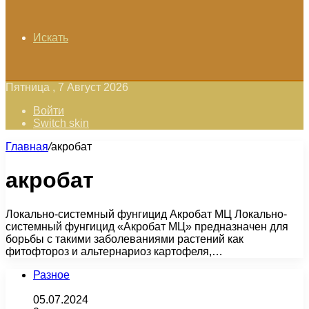
Искать
Пятница , 7 Август 2026
Войти
Switch skin
Главная
/
акробат
акробат
Локально-системный фунгицид Акробат МЦ Локально-
системный фунгицид «Акробат МЦ» предназначен для
борьбы с такими заболеваниями растений как
фитофтороз и альтернариоз картофеля,…
Разное
05.07.2024