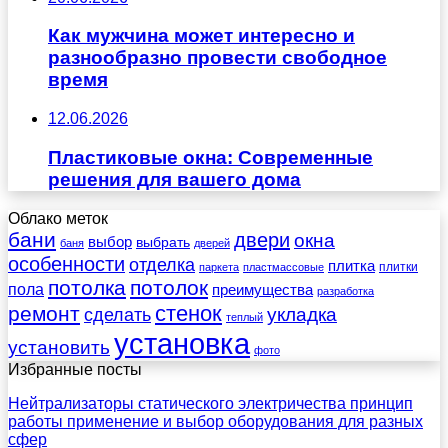
Как мужчина может интересно и
разнообразно провести свободное
время
12.06.2026
Пластиковые окна: Современные
решения для вашего дома
Облако меток
бани
двери
окна
выбор
выбрать
баня
дверей
особенности
отделка
плитка
плитки
паркета
пластмассовые
потолка
потолок
пола
преимущества
разработка
стенок
ремонт
укладка
сделать
теплый
установка
установить
фото
Избранные посты
Нейтрализаторы статического электричества принцип
работы применение и выбор оборудования для разных
сфер