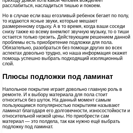
приходу домой хоть какой человек вожделеет
расслабиться, насладиться тишью и покоем.
Но в случае если ваш егозливый ребенок бегает по полу,
то издаются ясные звуки, которые мешают
размеренному отдыху. А в то время, когда ваши соседи
снизу также ко всему внемлют звучную музыку, то о тиши
остается только грезить. Действующим решением данной
проблемы есть приобретение подложки для пола.
Обязательно, разобраться без помощи других во всех
аспектах довольно трудно, но наша информация окажет
помощь успешно выбрать подходящий изоляционный
слой.
Плюсы подложки под ламинат
Напольное покрытие играет довольно главную роль в
ремонте. И к выбору материала для пола стоит
относиться без шуток. На данный момент самым
пользующимся популярностью покрытиям называют
ламинат благодаря его долговечности, износостойкости и
относительной низкой цены. Но приобрести сам
материал — это полдела, так как нужно ещё выбрать
подложку под ламинат.