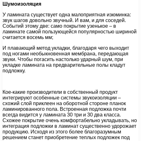
Шумоизоляция
У ламината существует одна малоприятная изюминка:
звук шагов довольно звучный. И вам, и для соседей.
Событий этому две: само покрытие узенькое – в
ламинате самой пользующейся популярностью шириной
считается восемь мм;
И плавающий метод укладки, благодаря чего выходит
под ногами необыкновенная мембрана, передающая
звуки. Чтобы погасить настолько ударный шум, при
укладке ламината на предварительные полы кладут
подложку.
Кое-какие производители в собственный продукт
интегрируют особенные системы звукоизоляции –
схожий слой приклеен на оборотной стороне планок
ламинированного пола. Встроенная подложка почти
всегда видится у ламината 30 три и 30 два класса.
Схожее покрытие очень комфортабельно укладывать, но
интеграция подложки в ламинат существенно удорожает
продукцию. Исходя из этого более благоразумным
решением станет приобретение теплых подложек под