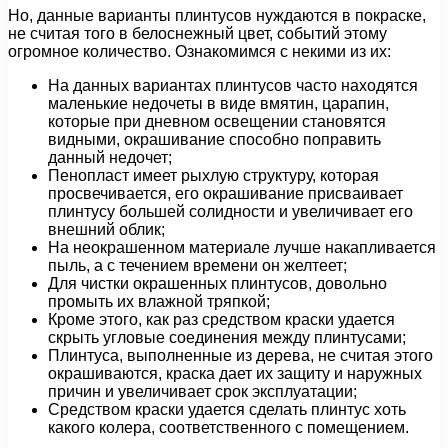
Но, данные варианты плинтусов нуждаются в покраске,
не считая того в белоснежный цвет, событий этому
огромное количество. Ознакомимся с некими из их:
На данных вариантах плинтусов часто находятся
маленькие недочеты в виде вмятин, царапин,
которые при дневном освещении становятся
видными, окрашивание способно поправить
данный недочет;
Пенопласт имеет рыхлую структуру, которая
просвечивается, его окрашивание присваивает
плинтусу большей солидности и увеличивает его
внешний облик;
На неокрашенном материале лучше накапливается
пыль, а с течением времени он желтеет;
Для чистки окрашенных плинтусов, довольно
промыть их влажной тряпкой;
Кроме этого, как раз средством краски удается
скрыть угловые соединения между плинтусами;
Плинтуса, выполненные из дерева, не считая этого
окрашиваются, краска дает их защиту и наружных
причин и увеличивает срок эксплуатации;
Средством краски удается сделать плинтус хоть
какого колера, соответственного с помещением.