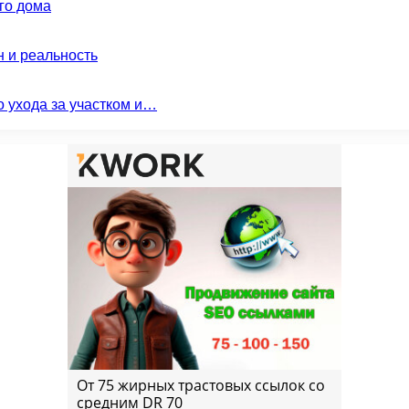
го дома
н и реальность
о ухода за участком и…