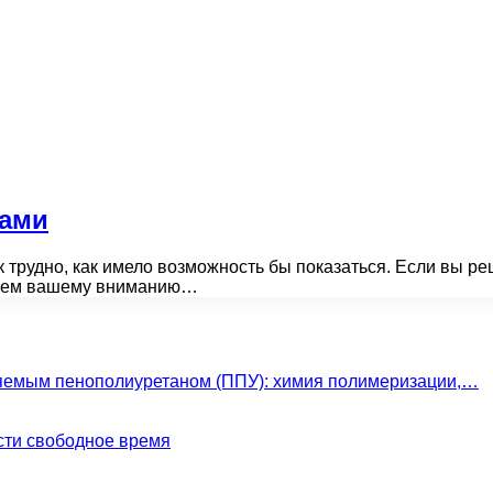
ками
 трудно, как имело возможность бы показаться. Если вы р
агаем вашему вниманию…
яемым пенополиуретаном (ППУ): химия полимеризации,…
сти свободное время