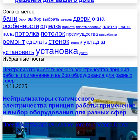
Облако меток
бани
двери
окна
выбор
выбрать
баня
дверей
особенности
отделка
плитка
плитки
паркета
пластмассовые
потолка
потолок
пола
преимущества
разработка
стенок
ремонт
укладка
сделать
теплый
установка
установить
фото
Избранные посты
Нейтрализаторы статического электричества принцип
работы применение и выбор оборудования для разных
сфер
14.11.2025
Нейтрализаторы статического
электричества принцип работы применение
и выбор оборудования для разных сфер
Преимущества аренды сварочного генератора Denyo
18.04.2025