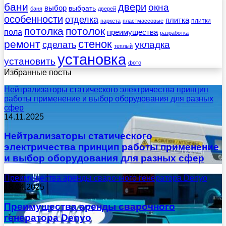
бани
двери
окна
выбор
выбрать
баня
дверей
особенности
отделка
плитка
плитки
паркета
пластмассовые
потолка
потолок
пола
преимущества
разработка
стенок
ремонт
укладка
сделать
теплый
установка
установить
фото
Избранные посты
Нейтрализаторы статического электричества принцип
работы применение и выбор оборудования для разных
сфер
14.11.2025
Нейтрализаторы статического
электричества принцип работы применение
и выбор оборудования для разных сфер
Преимущества аренды сварочного генератора Denyo
18.04.2025
Преимущества аренды сварочного
генератора Denyo