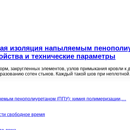
ая изоляция напыляемым пенополиу
ойства и технические параметры
орм, закругленных элементов, узлов примыкания кровли к
бразованию сотен стыков. Каждый такой шов при неплотно
яемым пенополиуретаном (ППУ): химия полимеризации,…
сти свободное время