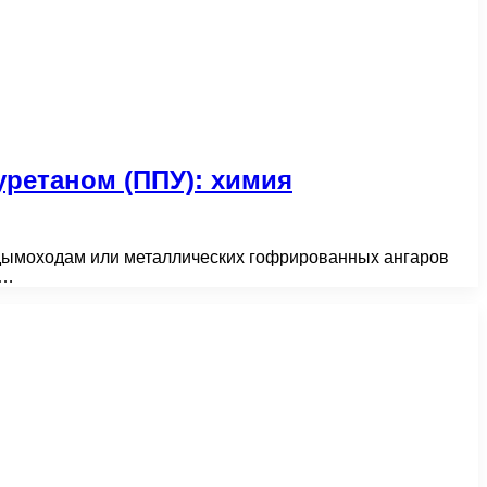
ретаном (ППУ): химия
 дымоходам или металлических гофрированных ангаров
й…