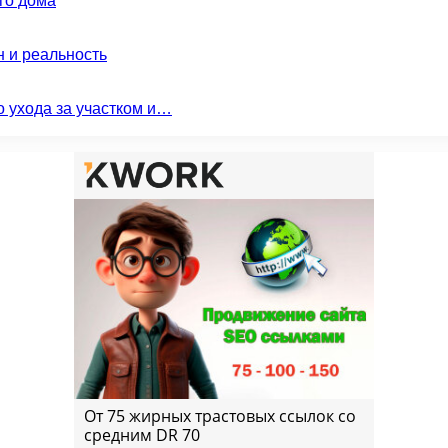
го дома
н и реальность
о ухода за участком и…