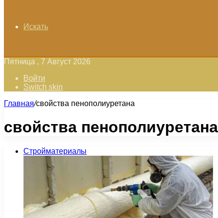
Искать
Пятница , 7 Август 2026
Войти
Switch skin
Главная
/
свойства пенополиуретана
свойства пенополиуретана
Стройматериалы