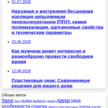
01.07.2026
Наружная и внутренняя бесшовная
изоляция напыляемым
пенополиуретаном (ППУ): химия
полимеризации, адгезионные свойства
и технические параметры
20.06.2026
Как мужчина может интересно и
разнообразно провести свободное
время
12.06.2026
Пластиковые окна: Современные
решения для вашего дома
Облако меток
бани
двери
окна
выбор
выбрать
баня
дверей
особенности
отделка
плитка
плитки
паркета
пластмассовые