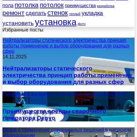
потолка
потолок
пола
преимущества
разработка
стенок
ремонт
укладка
сделать
теплый
установка
установить
фото
Избранные посты
Нейтрализаторы статического электричества принцип
работы применение и выбор оборудования для разных
сфер
14.11.2025
Нейтрализаторы статического
электричества принцип работы применение
и выбор оборудования для разных сфер
Преимущества аренды сварочного генератора Denyo
18.04.2025
Преимущества аренды сварочного
генератора Denyo
Обзор и применение современных решений в насосном
оборудовании