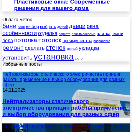
Пластиковые окна: Современные
решения для вашего дома
Облако меток
бани
двери
окна
выбор
выбрать
баня
дверей
особенности
отделка
плитка
плитки
паркета
пластмассовые
потолка
потолок
пола
преимущества
разработка
стенок
ремонт
укладка
сделать
теплый
установка
установить
фото
Избранные посты
Нейтрализаторы статического электричества принцип
работы применение и выбор оборудования для разных
сфер
14.11.2025
Нейтрализаторы статического
электричества принцип работы применение
и выбор оборудования для разных сфер
Преимущества аренды сварочного генератора Denyo
18.04.2025