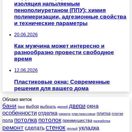
изоляция напыляемым
пенополиуретаном (ППУ): химия
полимеризации, адгезионные свойства
и технические параметры
20.06.2026
Как мужчина может интересно и
разнообразно провести свободное
время
12.06.2026
Пластиковые окна: Современные
решения для вашего дома
Облако меток
бани
двери
окна
выбор
выбрать
баня
дверей
особенности
отделка
плитка
плитки
паркета
пластмассовые
потолка
потолок
пола
преимущества
разработка
стенок
ремонт
укладка
сделать
теплый