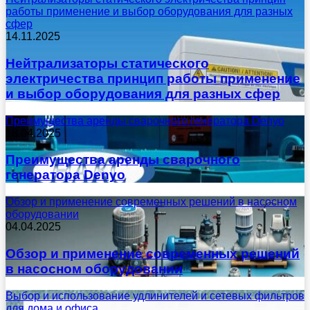
работы применение и выбор оборудования для разных
сфер
14.11.2025
Нейтрализаторы статического
электричества принцип работы применение
и выбор оборудования для разных сфер
Преимущества аренды сварочного генератора Denyo
18.04.2025
Преимущества аренды сварочного
генератора Denyo
Обзор и применение современных решений в насосном
оборудовании
04.04.2025
Обзор и применение современных решений
в насосном оборудовании
Выбор и использование удлинителей и сетевых фильтров
для дома и офиса