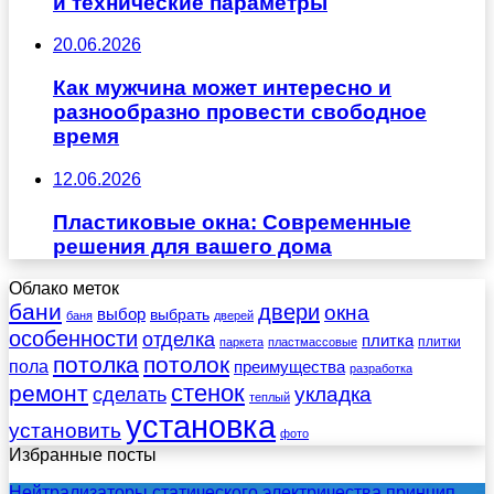
и технические параметры
20.06.2026
Как мужчина может интересно и
разнообразно провести свободное
время
12.06.2026
Пластиковые окна: Современные
решения для вашего дома
Облако меток
бани
двери
окна
выбор
выбрать
баня
дверей
особенности
отделка
плитка
плитки
паркета
пластмассовые
потолка
потолок
пола
преимущества
разработка
стенок
ремонт
укладка
сделать
теплый
установка
установить
фото
Избранные посты
Нейтрализаторы статического электричества принцип