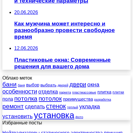
и технические параметры
20.06.2026
Как мужчина может интересно и
разнообразно провести свободное
время
12.06.2026
Пластиковые окна: Современные
решения для вашего дома
Облако меток
бани
двери
окна
выбор
выбрать
баня
дверей
особенности
отделка
плитка
плитки
паркета
пластмассовые
потолка
потолок
пола
преимущества
разработка
стенок
ремонт
укладка
сделать
теплый
установка
установить
фото
Избранные посты
Нейтрализаторы статического электричества принцип