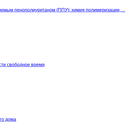
яемым пенополиуретаном (ППУ): химия полимеризации,…
сти свободное время
го дома