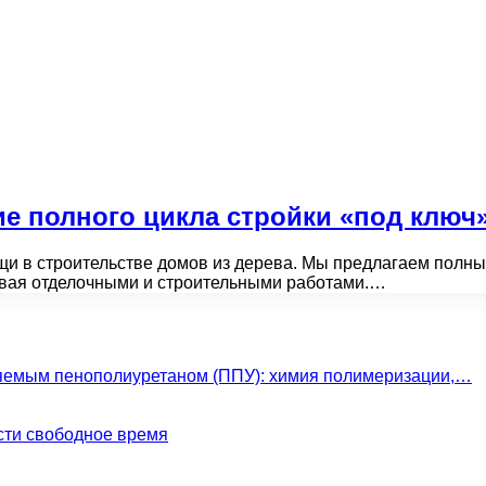
е полного цикла стройки «под ключ
и в строительстве домов из дерева. Мы предлагаем полный
чивая отделочными и строительными работами.…
яемым пенополиуретаном (ППУ): химия полимеризации,…
сти свободное время