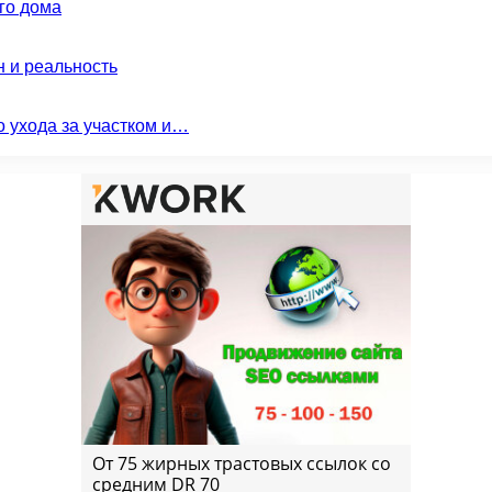
го дома
н и реальность
о ухода за участком и…