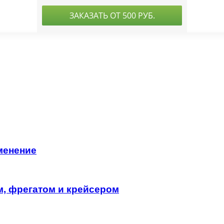
менение
м, фрегатом и крейсером