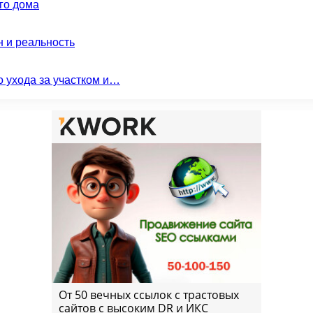
го дома
н и реальность
о ухода за участком и…