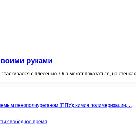
своими руками
 сталкивался с плесенью. Она может показаться, на стенках
яемым пенополиуретаном (ППУ): химия полимеризации,…
сти свободное время