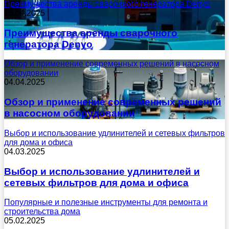
Преимущества аренды сварочного генератора Denyo
18.04.2025
Преимущества аренды сварочного
генератора Denyo
Обзор и применение современных решений в насосном
оборудовании
04.04.2025
Обзор и применение современных решений
в насосном оборудовании
Выбор и использование удлинителей и сетевых фильтров
для дома и офиса
04.03.2025
Выбор и использование удлинителей и
сетевых фильтров для дома и офиса
Популярные и полезные инструменты для ремонта и
строительства дома
05.02.2025