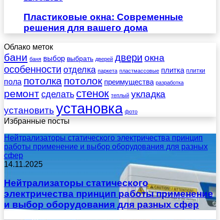
Пластиковые окна: Современные
решения для вашего дома
Облако меток
бани
двери
окна
выбор
выбрать
баня
дверей
особенности
отделка
плитка
плитки
паркета
пластмассовые
потолка
потолок
пола
преимущества
разработка
стенок
ремонт
укладка
сделать
теплый
установка
установить
фото
Избранные посты
Нейтрализаторы статического электричества принцип
работы применение и выбор оборудования для разных
сфер
14.11.2025
Нейтрализаторы статического
электричества принцип работы применение
и выбор оборудования для разных сфер