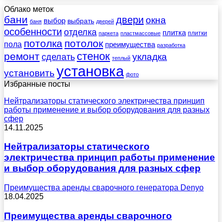
Облако меток
бани
двери
окна
выбор
выбрать
баня
дверей
особенности
отделка
плитка
плитки
паркета
пластмассовые
потолка
потолок
пола
преимущества
разработка
стенок
ремонт
укладка
сделать
теплый
установка
установить
фото
Избранные посты
Нейтрализаторы статического электричества принцип
работы применение и выбор оборудования для разных
сфер
14.11.2025
Нейтрализаторы статического
электричества принцип работы применение
и выбор оборудования для разных сфер
Преимущества аренды сварочного генератора Denyo
18.04.2025
Преимущества аренды сварочного