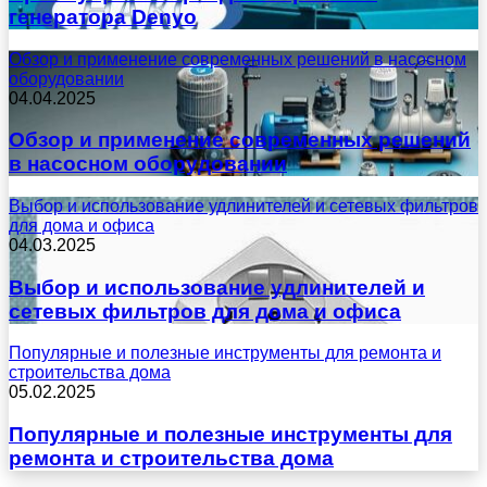
генератора Denyo
Обзор и применение современных решений в насосном
оборудовании
04.04.2025
Обзор и применение современных решений
в насосном оборудовании
Выбор и использование удлинителей и сетевых фильтров
для дома и офиса
04.03.2025
Выбор и использование удлинителей и
сетевых фильтров для дома и офиса
Популярные и полезные инструменты для ремонта и
строительства дома
05.02.2025
Популярные и полезные инструменты для
ремонта и строительства дома