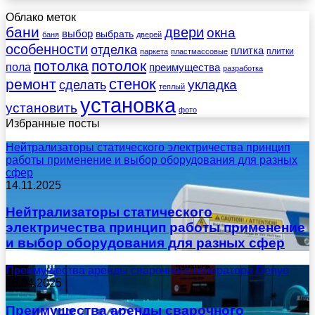
Облако меток
бани
двери
окна
выбор
выбрать
баня
дверей
особенности
отделка
плитка
плитки
паркета
пластмассовые
потолка
потолок
пола
преимущества
разработка
стенок
ремонт
укладка
сделать
теплый
установка
установить
фото
Избранные посты
Нейтрализаторы статического электричества принцип
работы применение и выбор оборудования для разных
сфер
14.11.2025
Нейтрализаторы статического
электричества принцип работы применение
и выбор оборудования для разных сфер
Преимущества аренды сварочного генератора Denyo
18.04.2025
Преимущества аренды сварочного