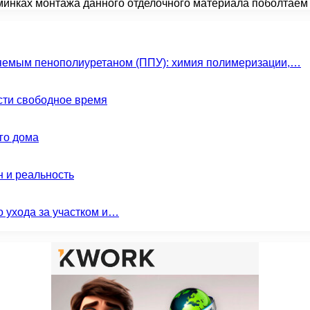
юминках монтажа данного отделочного материала поболтае
яемым пенополиуретаном (ППУ): химия полимеризации,…
сти свободное время
го дома
н и реальность
о ухода за участком и…