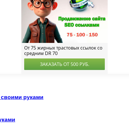
е своими руками
уками