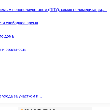
яемым пенополиуретаном (ППУ): химия полимеризации,…
сти свободное время
го дома
н и реальность
о ухода за участком и…