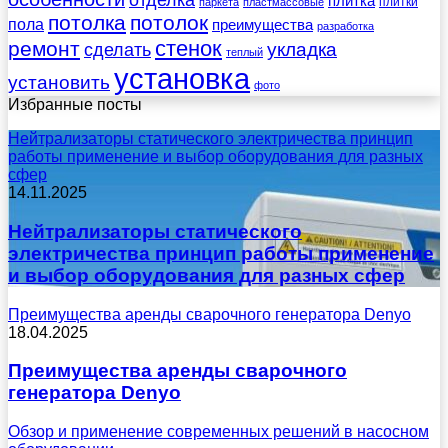
отделка
плитка
плитки
паркета
пластмассовые
потолка
потолок
пола
преимущества
разработка
стенок
ремонт
укладка
сделать
теплый
установка
установить
фото
Избранные посты
Нейтрализаторы статического электричества принцип
работы применение и выбор оборудования для разных
сфер
14.11.2025
Нейтрализаторы статического
электричества принцип работы применение
и выбор оборудования для разных сфер
Преимущества аренды сварочного генератора Denyo
18.04.2025
Преимущества аренды сварочного
генератора Denyo
Обзор и применение современных решений в насосном