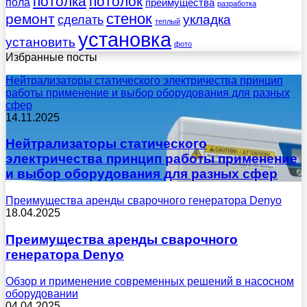
потолка
потолок
пола
преимущества
разработка
стенок
ремонт
укладка
сделать
теплый
установка
установить
фото
Избранные посты
Нейтрализаторы статического электричества принцип
работы применение и выбор оборудования для разных
сфер
14.11.2025
Нейтрализаторы статического
электричества принцип работы применение
и выбор оборудования для разных сфер
Преимущества аренды сварочного генератора Denyo
18.04.2025
Преимущества аренды сварочного
генератора Denyo
Обзор и применение современных решений в насосном
оборудовании
04.04.2025