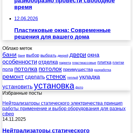
разнообразно провести свободное
время
12.06.2026
Пластиковые окна: Современные
решения для вашего дома
Облако меток
бани
двери
окна
выбор
выбрать
баня
дверей
особенности
отделка
плитка
плитки
паркета
пластмассовые
потолка
потолок
пола
преимущества
разработка
стенок
ремонт
укладка
сделать
теплый
установка
установить
фото
Избранные посты
Нейтрализаторы статического электричества принцип
работы применение и выбор оборудования для разных
сфер
14.11.2025
Нейтрализаторы статического