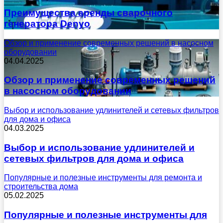
Преимущества аренды сварочного
генератора Denyo
Обзор и применение современных решений в насосном
оборудовании
04.04.2025
Обзор и применение современных решений
в насосном оборудовании
Выбор и использование удлинителей и сетевых фильтров
для дома и офиса
04.03.2025
Выбор и использование удлинителей и
сетевых фильтров для дома и офиса
Популярные и полезные инструменты для ремонта и
строительства дома
05.02.2025
Популярные и полезные инструменты для