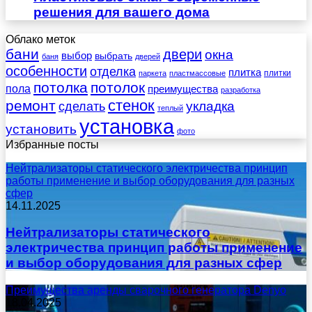
решения для вашего дома
Облако меток
бани
двери
окна
выбор
выбрать
баня
дверей
особенности
отделка
плитка
плитки
паркета
пластмассовые
потолка
потолок
пола
преимущества
разработка
стенок
ремонт
укладка
сделать
теплый
установка
установить
фото
Избранные посты
Нейтрализаторы статического электричества принцип
работы применение и выбор оборудования для разных
сфер
14.11.2025
Нейтрализаторы статического
электричества принцип работы применение
и выбор оборудования для разных сфер
Преимущества аренды сварочного генератора Denyo
18.04.2025