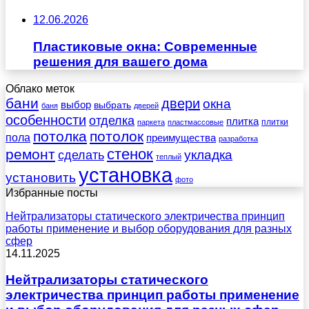
12.06.2026
Пластиковые окна: Современные
решения для вашего дома
Облако меток
бани
двери
окна
выбор
выбрать
баня
дверей
особенности
отделка
плитка
плитки
паркета
пластмассовые
потолка
потолок
пола
преимущества
разработка
стенок
ремонт
укладка
сделать
теплый
установка
установить
фото
Избранные посты
Нейтрализаторы статического электричества принцип
работы применение и выбор оборудования для разных
сфер
14.11.2025
Нейтрализаторы статического
электричества принцип работы применение