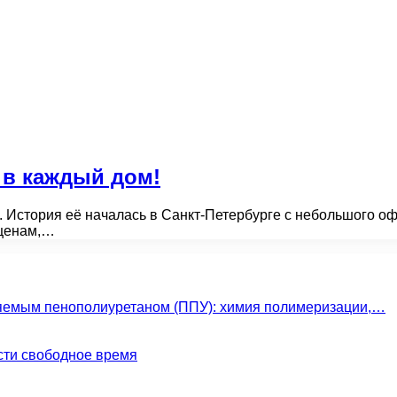
 в каждый дом!
 История её началась в Санкт-Петербурге с небольшого офи
 ценам,…
яемым пенополиуретаном (ППУ): химия полимеризации,…
сти свободное время