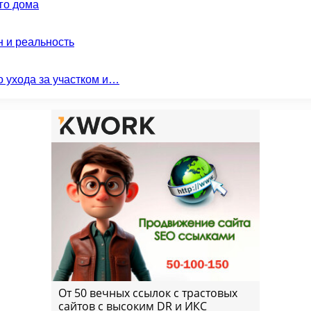
го дома
н и реальность
о ухода за участком и…