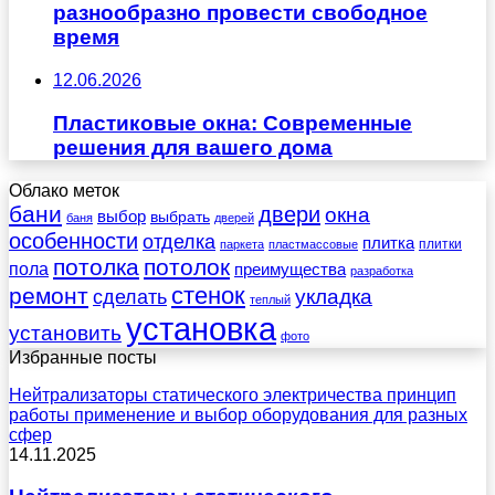
разнообразно провести свободное
время
12.06.2026
Пластиковые окна: Современные
решения для вашего дома
Облако меток
бани
двери
окна
выбор
выбрать
баня
дверей
особенности
отделка
плитка
плитки
паркета
пластмассовые
потолка
потолок
пола
преимущества
разработка
стенок
ремонт
укладка
сделать
теплый
установка
установить
фото
Избранные посты
Нейтрализаторы статического электричества принцип
работы применение и выбор оборудования для разных
сфер
14.11.2025