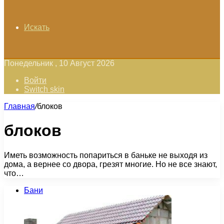
Искать
Понедельник , 10 Август 2026
Войти
Switch skin
Главная
/
блоков
блоков
Иметь возможность попариться в баньке не выходя из
дома, а вернее со двора, грезят многие. Но не все знают,
что…
Бани