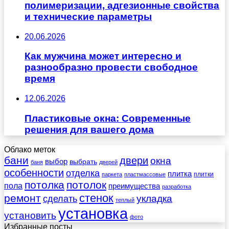
полимеризации, адгезионные свойства
и технические параметры
20.06.2026
Как мужчина может интересно и
разнообразно провести свободное
время
12.06.2026
Пластиковые окна: Современные
решения для вашего дома
Облако меток
бани
двери
окна
выбор
выбрать
баня
дверей
особенности
отделка
плитка
плитки
паркета
пластмассовые
потолка
потолок
пола
преимущества
разработка
стенок
ремонт
укладка
сделать
теплый
установка
установить
фото
Избранные посты