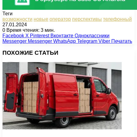
Теги
возможности
новые
оператор
перспективы
телефонный
27.01.2024
0
Время чтения: 3 мин.
Facebook
X
Pinterest
Вконтакте
Одноклассники
Messenger
Messenger
WhatsApp
Telegram
Viber
Печатать
ПОХОЖИЕ СТАТЬИ