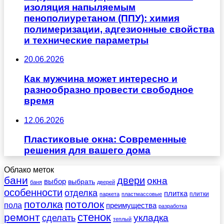
изоляция напыляемым
пенополиуретаном (ППУ): химия
полимеризации, адгезионные свойства
и технические параметры
20.06.2026
Как мужчина может интересно и
разнообразно провести свободное
время
12.06.2026
Пластиковые окна: Современные
решения для вашего дома
Облако меток
бани
двери
окна
выбор
выбрать
баня
дверей
особенности
отделка
плитка
плитки
паркета
пластмассовые
потолка
потолок
пола
преимущества
разработка
стенок
ремонт
укладка
сделать
теплый