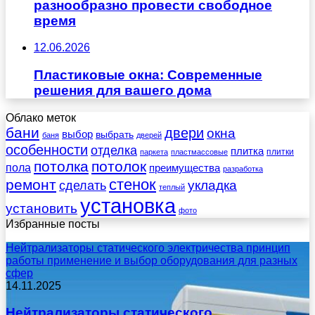
разнообразно провести свободное
время
12.06.2026
Пластиковые окна: Современные
решения для вашего дома
Облако меток
бани
двери
окна
выбор
выбрать
баня
дверей
особенности
отделка
плитка
плитки
паркета
пластмассовые
потолка
потолок
пола
преимущества
разработка
стенок
ремонт
укладка
сделать
теплый
установка
установить
фото
Избранные посты
Нейтрализаторы статического электричества принцип
работы применение и выбор оборудования для разных
сфер
14.11.2025
Нейтрализаторы статического