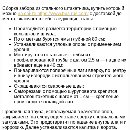
Сборка забора из стального штакетника, купить который
можно
на сайте https://www.bus-rus.com/
с доставкой до
места, включает в себя следующие этапы:
Производится разметка территории с помощью
колышков и шнура;
По отметкам бурятся ямы глубиной 80 см;
Устанавливаются угловые опоры с применением
уровня;
Монтируются остальные столбы из
профилированной трубы с шагом 2.5 м — на дне их
вбивают еще на 40 см;
Привариваются поперечные лаги вверху, по центру
и внизу изгороди с использованием строительного
уровня;
Окрашиваются сварочные швы;
Саморезами с помощью шуруповерта крепится
металлоштакетник с шагом от 1 см — крепление
производится к каждой лаге.
Профильная труба, используемая в качестве опор,
закрывается на следующем этапе сверху специальными
заглушками. Это предотвратит попадание внутрь влаги и
коррозию. Далее устанавливаются калитка и ворота.