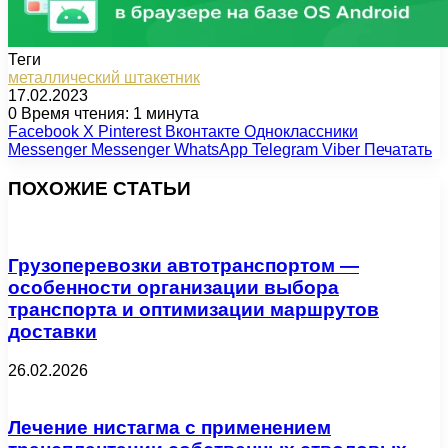
Теги
металлический штакетник
17.02.2023
0
Время чтения: 1 минута
Facebook
X
Pinterest
Вконтакте
Одноклассники
Messenger
Messenger
WhatsApp
Telegram
Viber
Печатать
ПОХОЖИЕ СТАТЬИ
Грузоперевозки автотранспортом —
особенности организации выбора
транспорта и оптимизации маршрутов
доставки
26.02.2026
Лечение нистагма с применением