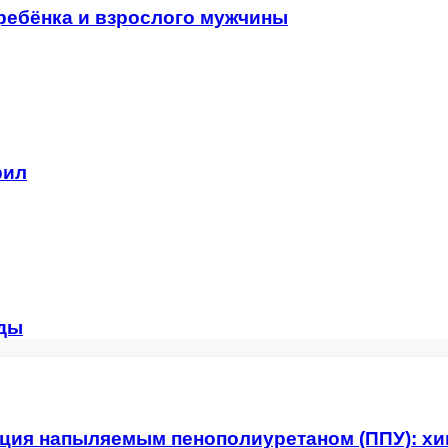
ребёнка и взрослого мужчины
рил
иды
ция напыляемым пенополиуретаном (ППУ): хи