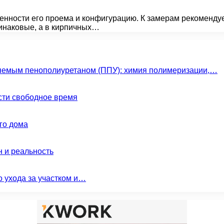
нности его проема и конфигурацию. К замерам рекомендует
инаковые, а в кирпичных…
яемым пенополиуретаном (ППУ): химия полимеризации,…
сти свободное время
го дома
н и реальность
о ухода за участком и…