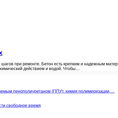
х
х шагов при ремонте. Бетон есть крепким и надежным мате
 химический действием и водой. Чтобы…
яемым пенополиуретаном (ППУ): химия полимеризации,…
сти свободное время