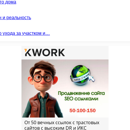
го дома
н и реальность
о ухода за участком и…