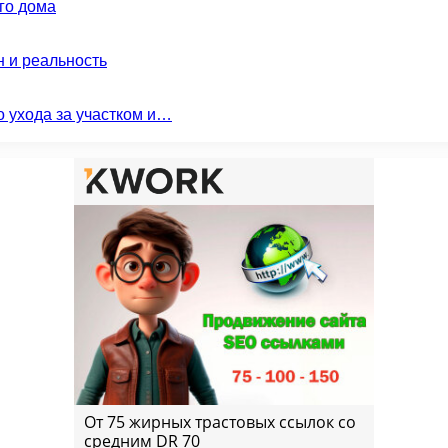
го дома
н и реальность
о ухода за участком и…