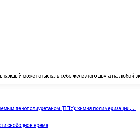
 каждый может отыскать себе железного друга на любой вку
яемым пенополиуретаном (ППУ): химия полимеризации,…
сти свободное время